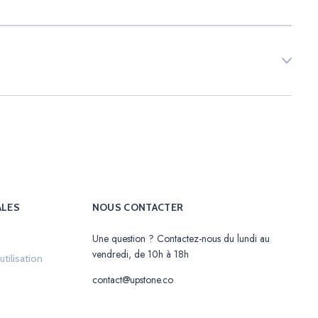
ALES
NOUS CONTACTER
Une question ? Contactez-nous du lundi au
in a new tab.
vendredi, de 10h à 18h
Opens in a new tab.
tilisation
tab.
contact@upstone.co
new tab.
new tab.