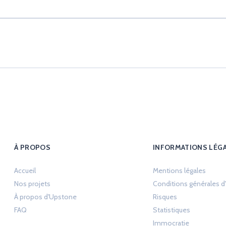
À PROPOS
INFORMATIONS LÉG
Opens 
Accueil
Mentions légales
Nos projets
Conditions générales d'u
Opens in a new 
À propos d'Upstone
Risques
Opens in a 
FAQ
Statistiques
Opens in a 
Immocratie