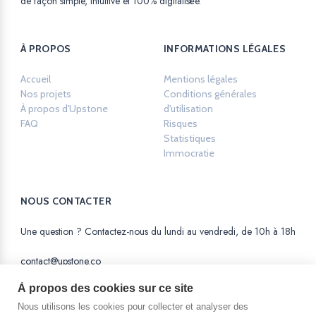
de façon simple, intuitive et 100% digitalisée.
À PROPOS
INFORMATIONS LÉGALES
Accueil
Mentions légales
Opens in a new ta
Nos projets
Conditions générales
À propos d'Upstone
d'utilisation
Opens in a new tab.
FAQ
Risques
Opens in a new tab.
Statistiques
Opens in a new tab.
Immocratie
Opens in a new tab.
NOUS CONTACTER
Une question ? Contactez-nous du lundi au vendredi, de 10h à 18h
contact@upstone.co
À propos des cookies sur ce site
Nous utilisons les cookies pour collecter et analyser des