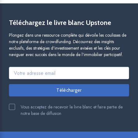
Téléchargez le livre blanc Upstone
Plongez dans une ressource complète qui dévoile les coulisses de
notre plateforme de crowdfunding. Découvrez des insights
exclusifs, des stratégies d'investissement avisées et les clés pour
naviguer avec succès dans le monde de l'immobilier participatif.
Opens in a new tab.
Email
Télécharger
Vous acceptez de recevoir le livre blanc et faire partie de
notre base de diffusion