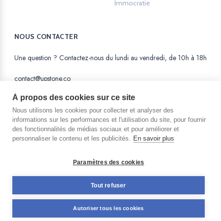
Immocratie
Opens in a new tab.
NOUS CONTACTER
Une question ? Contactez-nous du lundi au vendredi, de 10h à 18h
contact@upstone.co
À propos des cookies sur ce site
Nous utilisons les cookies pour collecter et analyser des
informations sur les performances et l'utilisation du site, pour fournir
des fonctionnalités de médias sociaux et pour améliorer et
La SAS AM Equity est une Société par Actions
personnaliser le contenu et les publicités.
En savoir plus
Simplifiée au capital de 56 123 euros,
immatriculée au RCS de Nanterre sous le n° 815
138 011 et dont le siège social est situé au 12
Paramètres des cookies
avenue André Malraux - 92300 Levallois Perret et
enregistrée auprès de l’AMF pour l'activité de
Tout refuser
Prestataire de Services de Financement Participatif
(PSFP) sous le numéro FP-2023-41
Autoriser tous les cookies