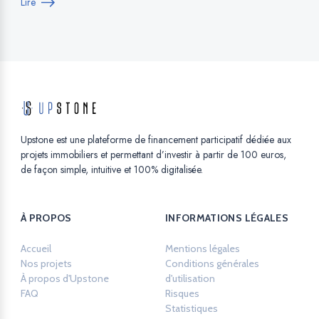
Lire
Upstone est une plateforme de financement participatif dédiée aux
projets immobiliers et permettant d’investir à partir de 100 euros,
de façon simple, intuitive et 100% digitalisée.
À PROPOS
INFORMATIONS LÉGALES
Accueil
Mentions légales
Opens in a new ta
Nos projets
Conditions générales
À propos d'Upstone
d'utilisation
Opens in a new tab.
FAQ
Risques
Opens in a new tab.
Statistiques
Opens in a new tab.