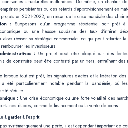
 contraintes structurelles inattendues. De même, un chantier de
ntempéries persistantes ou des retards d’approvisionnement en mat
s projets en 2021-2022, en raison de la crise mondiale des chaîn
tion :
Supposons qu’un programme résidentiel soit prêt à 
 économique ou une hausse soudaine des taux d’intérêt déc
a alors réviser sa stratégie commerciale, ce qui peut retarder l
rembourser les investisseurs.
administratives :
Un projet peut être bloqué par des lenteur
is de construire peut être contesté par un tiers, entraînant des
 lorsque tout est prêt, les signatures d’actes et la libération de
a été particulièrement notable pendant la pandémie, où les 
cité réduite.
omique :
Une crise économique ou une forte volatilité des marché
e certaines étapes, comme le financement ou la vente de biens.
 à garder à l’esprit
ie pas systématiquement une perte, il est cependant important de 