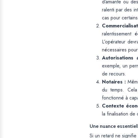
d’amiante ou des
ralenti par des i
cas pour certain
Commercialisa
ralentissement
L’opérateur devr
nécessaires pour 
Autorisations 
exemple, un perm
de recours.
Notaires :
Même
du temps. Cela 
fonctionné à capa
Contexte écon
la finalisation d
Une nuance essentielle
Si un retard ne signif