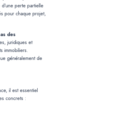
 d’une perte partielle
sés pour chaque projet,
pas des
s, juridiques et
ts immobiliers.
tinue généralement de
e, il est essentiel
es concrets :