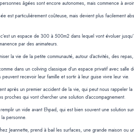
 personnes âgées sont encore autonomes, mais commence à avoir 
sée est particulièrement coûteuse, mais devient plus facilement a
or c’est un espace de 300 à 500m2 dans lequel vont évoluer jusqu
anence par des animateurs.
iser la vie de la petite communauté, autour d’activités, des repas,
comme dans un coliving classique d’un espace privatif avec salle d
euvent recevoir leur famille et sortir à leur guise vivre leur vie.
nt après un premier accident de la vie, qui peut nous rappeler la fr
 des proches qui vont chercher une solution d’accompagnement.
t remplir un vide avant Ehpad, qui est bien souvent une solution s
 la personne.
Chez Jeannette, prend à bail les surfaces, une grande maison ou 