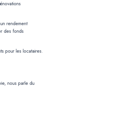
rénovations
c un rendement
éer des fonds
s pour les locataires.
vie, nous parle du