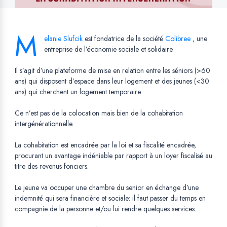
M
elanie Slufcik
Opens in a new tab.
est fondatrice de la société
Colibree
Opens in a 
, une
entreprise de l’économie sociale et solidaire.
Il s’agit d’une plateforme de mise en relation entre les séniors (>60
ans) qui disposent d’espace dans leur logement et des jeunes (<30
ans) qui cherchent un logement temporaire.
Ce n’est pas de la colocation mais bien de la cohabitation
intergénérationnelle.
La cohabitation est encadrée par la loi et sa fiscalité encadrée,
procurant un avantage indéniable par rapport à un loyer fiscalisé au
titre des revenus fonciers.
Le jeune va occuper une chambre du senior en échange d’une
indemnité qui sera financière et sociale: il faut passer du temps en
compagnie de la personne et/ou lui rendre quelques services.