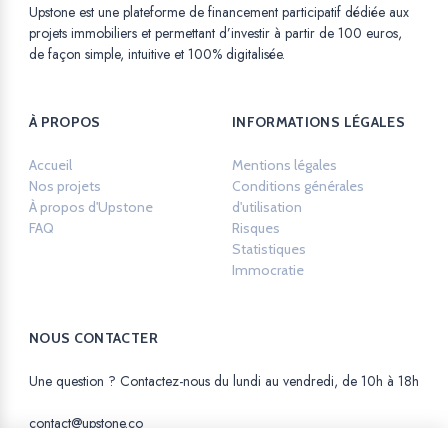
Upstone est une plateforme de financement participatif dédiée aux
projets immobiliers et permettant d’investir à partir de 100 euros,
de façon simple, intuitive et 100% digitalisée.
À PROPOS
INFORMATIONS LÉGALES
Accueil
Mentions légales
Opens in a new ta
Nos projets
Conditions générales
À propos d'Upstone
d'utilisation
Opens in a new tab.
FAQ
Risques
Opens in a new tab.
Statistiques
Opens in a new tab.
Immocratie
Opens in a new tab.
NOUS CONTACTER
Une question ? Contactez-nous du lundi au vendredi, de 10h à 18h
contact@upstone.co