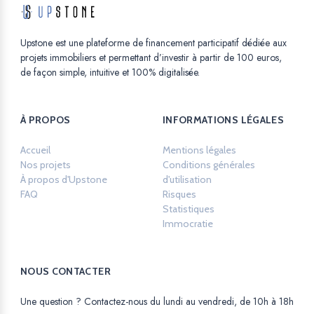
Upstone est une plateforme de financement participatif dédiée aux
projets immobiliers et permettant d’investir à partir de 100 euros,
de façon simple, intuitive et 100% digitalisée.
À PROPOS
INFORMATIONS LÉGALES
Accueil
Mentions légales
Opens in a new ta
Nos projets
Conditions générales
À propos d'Upstone
d'utilisation
Opens in a new tab.
FAQ
Risques
Opens in a new tab.
Statistiques
Opens in a new tab.
Immocratie
Opens in a new tab.
NOUS CONTACTER
Une question ? Contactez-nous du lundi au vendredi, de 10h à 18h