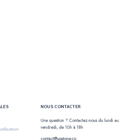
ALES
NOUS CONTACTER
Une question ? Contactez-nous du lundi au
in a new tab.
vendredi, de 10h à 18h
Opens in a new tab.
tilisation
tab.
contact@upstone.co