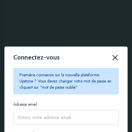
Connectez-vous
100 % EN LIGNE
Première connexion sur la nouvelle plateforme
Le crowdfunding
Upstone ? Vous devez changer votre mot de passe en
cliquant sur “mot de passe oublié”
immobilier à partir de
Adresse email
100 €
S'inscrire gratuitement