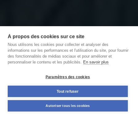
À propos des cookies sur ce site
Nous utilisons les cookies pour collecter et analyser des
informations sur les performances et l'utilisation du site, pour fournir
des fonctionnalités de médias sociaux et pour améliorer et
personnaliser le contenu et les publicités.
En savoir plus
Découvrir notre podcast
des Briques et des Brocs
Paramètres des cookies
11,59%
Tout refuser
+98 M€
TAUX MOYEN ANNUEL
NOMINAL DÉJÀ FINANCÉ
Autoriser tous les cookies
PONDÉRÉ*