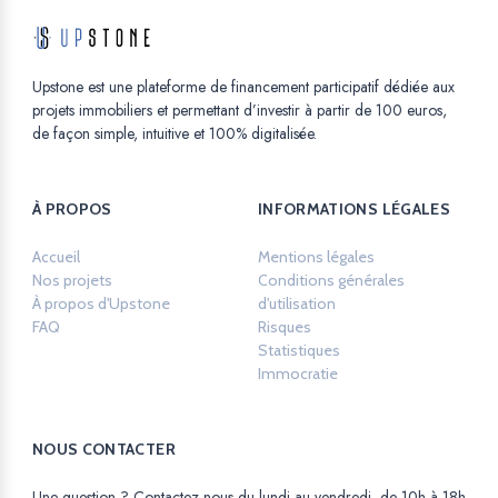
Upstone est une plateforme de financement participatif dédiée aux
projets immobiliers et permettant d’investir à partir de 100 euros,
de façon simple, intuitive et 100% digitalisée.
À PROPOS
INFORMATIONS LÉGALES
Accueil
Mentions légales
Opens in a new ta
Nos projets
Conditions générales
À propos d'Upstone
d'utilisation
Opens in a new tab.
FAQ
Risques
Opens in a new tab.
Statistiques
Opens in a new tab.
Immocratie
Opens in a new tab.
NOUS CONTACTER
Une question ? Contactez-nous du lundi au vendredi, de 10h à 18h