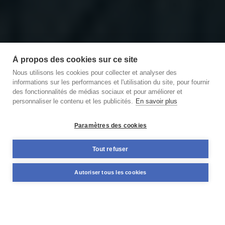
À propos des cookies sur ce site
Nous utilisons les cookies pour collecter et analyser des
informations sur les performances et l'utilisation du site, pour fournir
des fonctionnalités de médias sociaux et pour améliorer et
personnaliser le contenu et les publicités.
En savoir plus
Découvrir notre podcast
des Briques et des Brocs
Paramètres des cookies
11,59%
Tout refuser
+98 M€
TAUX MOYEN ANNUEL
NOMINAL DÉJÀ FINANCÉ
Autoriser tous les cookies
PONDÉRÉ*