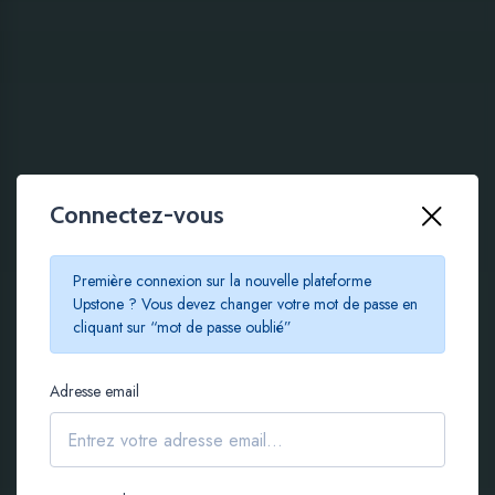
Connectez-vous
100 % EN LIGNE
Première connexion sur la nouvelle plateforme
Le crowdfunding
Upstone ? Vous devez changer votre mot de passe en
cliquant sur “mot de passe oublié”
immobilier à partir de
Adresse email
100 €
S'inscrire gratuitement