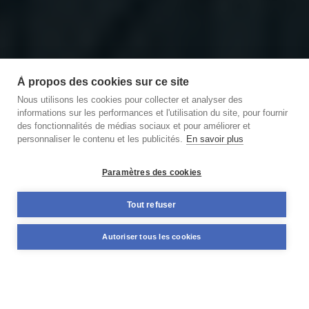
À propos des cookies sur ce site
Nous utilisons les cookies pour collecter et analyser des
informations sur les performances et l'utilisation du site, pour fournir
des fonctionnalités de médias sociaux et pour améliorer et
personnaliser le contenu et les publicités.
En savoir plus
Découvrir notre podcast
des Briques et des Brocs
Paramètres des cookies
11,59%
Tout refuser
+98 M€
TAUX MOYEN ANNUEL
NOMINAL DÉJÀ FINANCÉ
Autoriser tous les cookies
PONDÉRÉ*