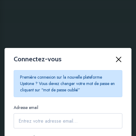
Connectez-vous
100 % EN LIGNE
Première connexion sur la nouvelle plateforme
Le crowdfunding
Upstone ? Vous devez changer votre mot de passe en
cliquant sur “mot de passe oublié”
immobilier à partir de
Adresse email
100 €
S'inscrire gratuitement