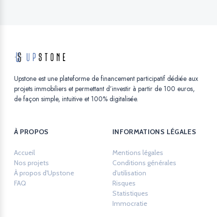
Upstone est une plateforme de financement participatif dédiée aux
projets immobiliers et permettant d’investir à partir de 100 euros,
de façon simple, intuitive et 100% digitalisée.
À PROPOS
INFORMATIONS LÉGALES
Accueil
Mentions légales
Opens in a new ta
Nos projets
Conditions générales
À propos d'Upstone
d'utilisation
Opens in a new tab.
FAQ
Risques
Opens in a new tab.
Statistiques
Opens in a new tab.
Immocratie
Opens in a new tab.