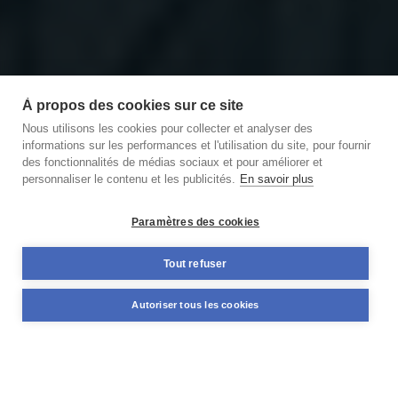
À propos des cookies sur ce site
Nous utilisons les cookies pour collecter et analyser des
informations sur les performances et l'utilisation du site, pour fournir
des fonctionnalités de médias sociaux et pour améliorer et
personnaliser le contenu et les publicités.
En savoir plus
Découvrir notre podcast
des Briques et des Brocs
Paramètres des cookies
11,59%
Tout refuser
+98 M€
TAUX MOYEN ANNUEL
NOMINAL DÉJÀ FINANCÉ
Autoriser tous les cookies
PONDÉRÉ*