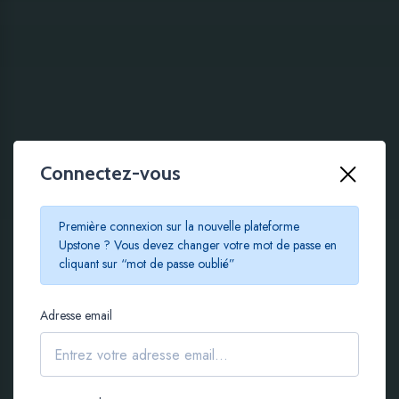
Connectez-vous
100 % EN LIGNE
Première connexion sur la nouvelle plateforme
Le crowdfunding
Upstone ? Vous devez changer votre mot de passe en
cliquant sur “mot de passe oublié”
immobilier à partir de
Adresse email
100 €
S'inscrire gratuitement