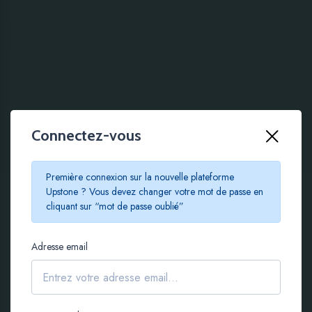
Connectez-vous
100 % EN LIGNE
Première connexion sur la nouvelle plateforme
Le crowdfunding
Upstone ? Vous devez changer votre mot de passe en
cliquant sur “mot de passe oublié”
immobilier à partir de
Adresse email
100 €
S'inscrire gratuitement