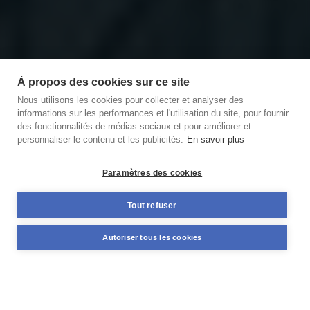
À propos des cookies sur ce site
Nous utilisons les cookies pour collecter et analyser des
informations sur les performances et l'utilisation du site, pour fournir
des fonctionnalités de médias sociaux et pour améliorer et
personnaliser le contenu et les publicités.
En savoir plus
Découvrir notre podcast
des Briques et des Brocs
Paramètres des cookies
11,59%
Tout refuser
+98 M€
TAUX MOYEN ANNUEL
NOMINAL DÉJÀ FINANCÉ
Autoriser tous les cookies
PONDÉRÉ*