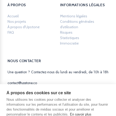
À PROPOS
INFORMATIONS LÉGALES
Accueil
Mentions légales
Opens in a new ta
Nos projets
Conditions générales
À propos d'Upstone
d'utilisation
Opens in a new tab.
FAQ
Risques
Opens in a new tab.
Statistiques
Opens in a new tab.
Immocratie
Opens in a new tab.
NOUS CONTACTER
Une question ? Contactez-nous du lundi au vendredi, de 10h à 18h
contact@upstone.co
À propos des cookies sur ce site
Nous utilisons les cookies pour collecter et analyser des
informations sur les performances et l'utilisation du site, pour fournir
des fonctionnalités de médias sociaux et pour améliorer et
La SAS AM Equity est une Société par Actions
personnaliser le contenu et les publicités.
En savoir plus