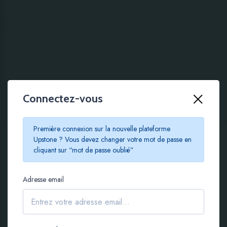
Connectez-vous
100 % EN LIGNE
Première connexion sur la nouvelle plateforme
Le crowdfunding
Upstone ? Vous devez changer votre mot de passe en
cliquant sur “mot de passe oublié”
immobilier à partir de
Adresse email
100 €
S'inscrire gratuitement