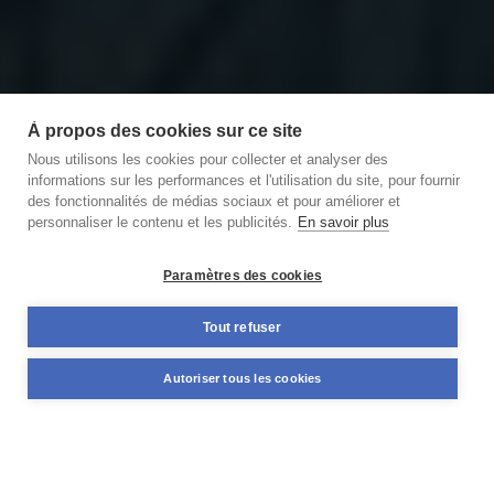
À propos des cookies sur ce site
Nous utilisons les cookies pour collecter et analyser des
informations sur les performances et l'utilisation du site, pour fournir
des fonctionnalités de médias sociaux et pour améliorer et
personnaliser le contenu et les publicités.
En savoir plus
Découvrir notre podcast
des Briques et des Brocs
Paramètres des cookies
11,59%
Tout refuser
+98 M€
TAUX MOYEN ANNUEL
NOMINAL DÉJÀ FINANCÉ
Autoriser tous les cookies
PONDÉRÉ*