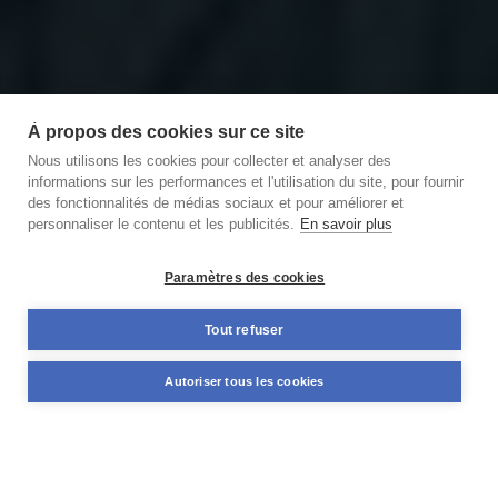
À propos des cookies sur ce site
Nous utilisons les cookies pour collecter et analyser des
informations sur les performances et l'utilisation du site, pour fournir
des fonctionnalités de médias sociaux et pour améliorer et
personnaliser le contenu et les publicités.
En savoir plus
Découvrir notre podcast
des Briques et des Brocs
Paramètres des cookies
11,59%
Tout refuser
+98 M€
TAUX MOYEN ANNUEL
NOMINAL DÉJÀ FINANCÉ
Autoriser tous les cookies
PONDÉRÉ*