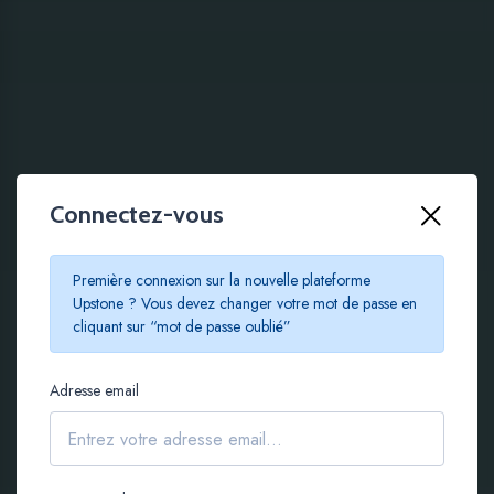
Connectez-vous
100 % EN LIGNE
Première connexion sur la nouvelle plateforme
Le crowdfunding
Upstone ? Vous devez changer votre mot de passe en
cliquant sur “mot de passe oublié”
immobilier à partir de
Adresse email
100 €
S'inscrire gratuitement