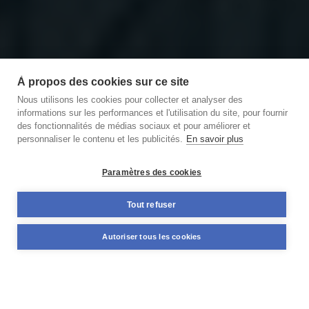
À propos des cookies sur ce site
Nous utilisons les cookies pour collecter et analyser des
informations sur les performances et l'utilisation du site, pour fournir
des fonctionnalités de médias sociaux et pour améliorer et
personnaliser le contenu et les publicités.
En savoir plus
Découvrir notre podcast
des Briques et des Brocs
Paramètres des cookies
11,59%
Tout refuser
+98 M€
TAUX MOYEN ANNUEL
NOMINAL DÉJÀ FINANCÉ
Autoriser tous les cookies
PONDÉRÉ*