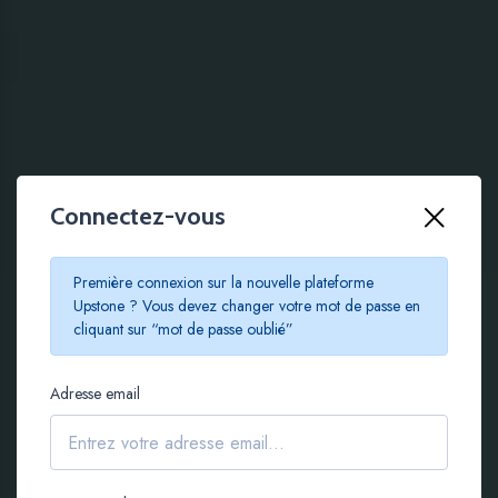
Connectez-vous
100 % EN LIGNE
Première connexion sur la nouvelle plateforme
Le crowdfunding
Upstone ? Vous devez changer votre mot de passe en
cliquant sur “mot de passe oublié”
immobilier à partir de
Adresse email
100 €
S'inscrire gratuitement