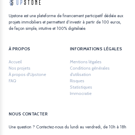
Upstone est une plateforme de financement participatif dédiée aux
projets immobiliers et permettant d’investir à partir de 100 euros,
de façon simple, intuitive et 100% digitalisée.
À PROPOS
INFORMATIONS LÉGALES
Accueil
Mentions légales
Opens in a new ta
Nos projets
Conditions générales
À propos d'Upstone
d'utilisation
Opens in a new tab.
FAQ
Risques
Opens in a new tab.
Statistiques
Opens in a new tab.
Immocratie
Opens in a new tab.
NOUS CONTACTER
Une question ? Contactez-nous du lundi au vendredi, de 10h à 18h