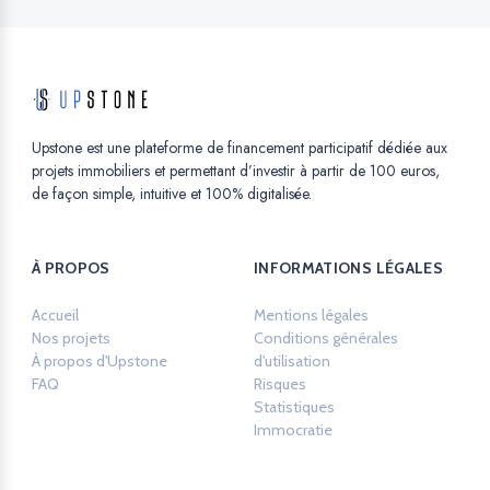
Upstone est une plateforme de financement participatif dédiée aux
projets immobiliers et permettant d’investir à partir de 100 euros,
de façon simple, intuitive et 100% digitalisée.
À PROPOS
INFORMATIONS LÉGALES
Accueil
Mentions légales
Opens in a new ta
Nos projets
Conditions générales
À propos d'Upstone
d'utilisation
Opens in a new tab.
FAQ
Risques
Opens in a new tab.
Statistiques
Opens in a new tab.
Immocratie
Opens in a new tab.