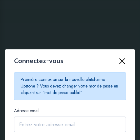
Connectez-vous
100 % EN LIGNE
Première connexion sur la nouvelle plateforme
Le crowdfunding
Upstone ? Vous devez changer votre mot de passe en
cliquant sur “mot de passe oublié”
immobilier à partir de
Adresse email
100 €
S'inscrire gratuitement