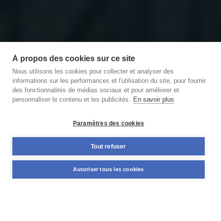
À propos des cookies sur ce site
Nous utilisons les cookies pour collecter et analyser des
informations sur les performances et l'utilisation du site, pour fournir
des fonctionnalités de médias sociaux et pour améliorer et
personnaliser le contenu et les publicités.
En savoir plus
Découvrir notre podcast
des Briques et des Brocs
Paramètres des cookies
11,59%
Tout refuser
+98 M€
TAUX MOYEN ANNUEL
NOMINAL DÉJÀ FINANCÉ
Autoriser tous les cookies
PONDÉRÉ*