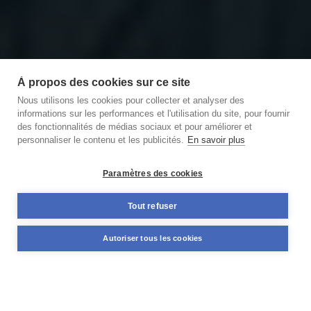
À propos des cookies sur ce site
Nous utilisons les cookies pour collecter et analyser des
informations sur les performances et l'utilisation du site, pour fournir
des fonctionnalités de médias sociaux et pour améliorer et
personnaliser le contenu et les publicités.
En savoir plus
Découvrir notre podcast
des Briques et des Brocs
Paramètres des cookies
11,59%
Tout refuser
+98 M€
TAUX MOYEN ANNUEL
NOMINAL DÉJÀ FINANCÉ
Autoriser tous les cookies
PONDÉRÉ*