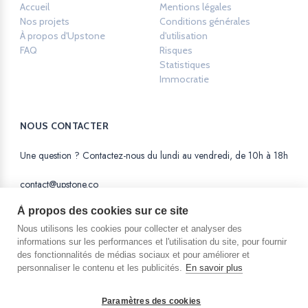
Accueil
Mentions légales
Opens in a new ta
Nos projets
Conditions générales
À propos d'Upstone
d'utilisation
Opens in a new tab.
FAQ
Risques
Opens in a new tab.
Statistiques
Opens in a new tab.
Immocratie
Opens in a new tab.
NOUS CONTACTER
Une question ? Contactez-nous du lundi au vendredi, de 10h à 18h
contact@upstone.co
À propos des cookies sur ce site
Nous utilisons les cookies pour collecter et analyser des
informations sur les performances et l'utilisation du site, pour fournir
des fonctionnalités de médias sociaux et pour améliorer et
La SAS AM Equity est une Société par Actions
personnaliser le contenu et les publicités.
En savoir plus
Simplifiée au capital de 56 123 euros,
immatriculée au RCS de Nanterre sous le n° 815
138 011 et dont le siège social est situé au 12
Paramètres des cookies