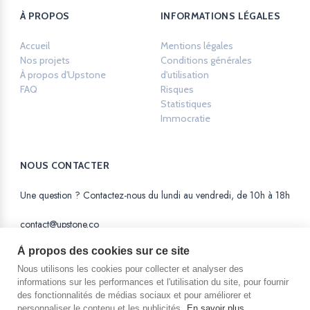
À PROPOS
INFORMATIONS LÉGALES
Accueil
Mentions légales
Opens in a new ta
Nos projets
Conditions générales
À propos d'Upstone
d'utilisation
Opens in a new tab.
FAQ
Risques
Opens in a new tab.
Statistiques
Opens in a new tab.
Immocratie
Opens in a new tab.
NOUS CONTACTER
Une question ? Contactez-nous du lundi au vendredi, de 10h à 18h
contact@upstone.co
À propos des cookies sur ce site
Nous utilisons les cookies pour collecter et analyser des
informations sur les performances et l'utilisation du site, pour fournir
des fonctionnalités de médias sociaux et pour améliorer et
La SAS AM Equity est une Société par Actions
personnaliser le contenu et les publicités.
En savoir plus