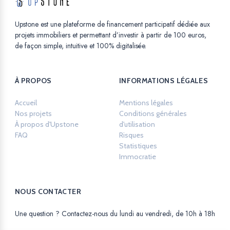
Upstone est une plateforme de financement participatif dédiée aux
projets immobiliers et permettant d’investir à partir de 100 euros,
de façon simple, intuitive et 100% digitalisée.
À PROPOS
INFORMATIONS LÉGALES
Accueil
Mentions légales
Opens in a new ta
Nos projets
Conditions générales
À propos d'Upstone
d'utilisation
Opens in a new tab.
FAQ
Risques
Opens in a new tab.
Statistiques
Opens in a new tab.
Immocratie
Opens in a new tab.
NOUS CONTACTER
Une question ? Contactez-nous du lundi au vendredi, de 10h à 18h