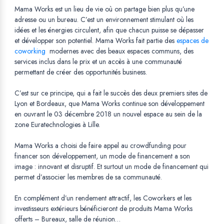
Mama Works est un lieu de vie où on partage bien plus qu’une
adresse ou un bureau. C’est un environnement stimulant où les
idées et les énergies circulent, afin que chacun puisse se dépasser
et développer son potentiel. Mama Works fait partie des
espaces de
coworking
Opens in a new tab.
modernes avec des beaux espaces communs, des
services inclus dans le prix et un accès à une communauté
permettant de créer des opportunités business.
C’est sur ce principe, qui a fait le succès des deux premiers sites de
Lyon et Bordeaux, que Mama Works continue son développement
en ouvrant le 03 décembre 2018 un nouvel espace au sein de la
zone Euratechnologies à Lille.
Mama Works a choisi de faire appel au crowdfunding pour
financer son développement, un mode de financement a son
image : innovant et disruptif. Et surtout un mode de financement qui
permet d’associer les membres de sa communauté.
En complément d’un rendement attractif, les Coworkers et les
investisseurs extérieurs bénéficieront de produits Mama Works
offerts – Bureaux, salle de réunion…