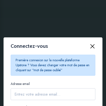
Connectez-vous
100 % EN LIGNE
Première connexion sur la nouvelle plateforme
Le crowdfunding
Upstone ? Vous devez changer votre mot de passe en
cliquant sur “mot de passe oublié”
immobilier à partir de
Adresse email
100 €
S'inscrire gratuitement