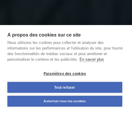
À propos des cookies sur ce site
Nous utilisons les cookies pour collecter et analyser des
informations sur les performances et l'utilisation du site, pour fournir
des fonctionnalités de médias sociaux et pour améliorer et
personnaliser le contenu et les publicités.
En savoir plus
Découvrir notre podcast
des Briques et des Brocs
Paramètres des cookies
11,59%
Tout refuser
+98 M€
TAUX MOYEN ANNUEL
NOMINAL DÉJÀ FINANCÉ
Autoriser tous les cookies
PONDÉRÉ*