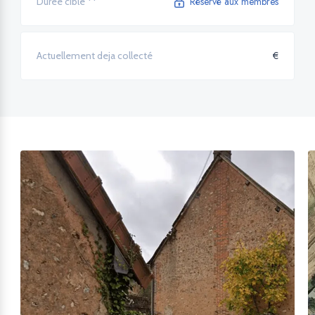
Réservé aux membres
Durée cible **
€
Actuellement deja collecté