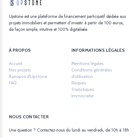
Upstone est une plateforme de financement participatif dédiée aux
projets immobiliers et permettant d’investir à partir de 100 euros,
de façon simple, intuitive et 100% digitalisée.
À PROPOS
INFORMATIONS LÉGALES
Accueil
Mentions légales
Opens in a new ta
Nos projets
Conditions générales
À propos d'Upstone
d'utilisation
Opens in a new tab.
FAQ
Risques
Opens in a new tab.
Statistiques
Opens in a new tab.
Immocratie
Opens in a new tab.
NOUS CONTACTER
Une question ? Contactez-nous du lundi au vendredi, de 10h à 18h