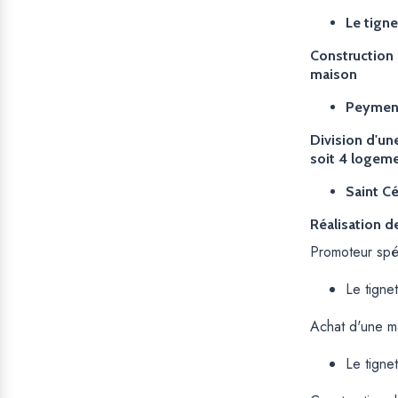
Le tigne
Construction 
maison
Peymen
Division d'un
soit 4 logeme
Saint Cé
Réalisation d
Promoteur spéci
Le tignet
Achat d'une ma
Le tigne