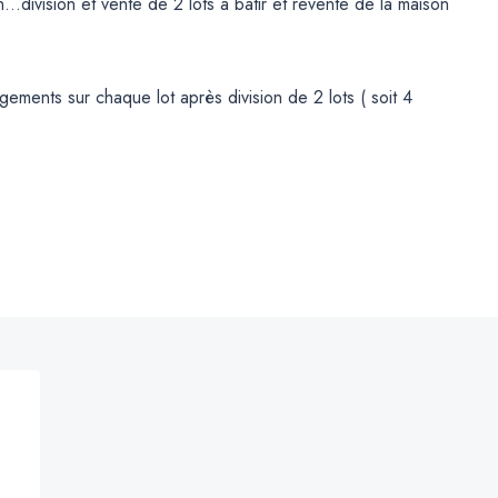
..division et vente de 2 lots à bâtir et revente de la maison
ments sur chaque lot après division de 2 lots ( soit 4