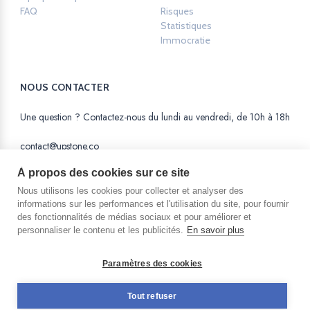
FAQ
Risques
Opens in a new tab.
Statistiques
Opens in a new tab.
Immocratie
Opens in a new tab.
NOUS CONTACTER
Une question ? Contactez-nous du lundi au vendredi, de 10h à 18h
contact@upstone.co
À propos des cookies sur ce site
Nous utilisons les cookies pour collecter et analyser des
informations sur les performances et l'utilisation du site, pour fournir
des fonctionnalités de médias sociaux et pour améliorer et
La SAS AM Equity est une Société par Actions
personnaliser le contenu et les publicités.
En savoir plus
Simplifiée au capital de 56 123 euros,
immatriculée au RCS de Nanterre sous le n° 815
138 011 et dont le siège social est situé au 12
Paramètres des cookies
avenue André Malraux - 92300 Levallois Perret et
enregistrée auprès de l’AMF pour l'activité de
Tout refuser
Prestataire de Services de Financement Participatif