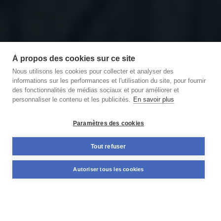
À propos des cookies sur ce site
Nous utilisons les cookies pour collecter et analyser des
informations sur les performances et l'utilisation du site, pour fournir
des fonctionnalités de médias sociaux et pour améliorer et
personnaliser le contenu et les publicités.
En savoir plus
Découvrir notre podcast
des Briques et des Brocs
Paramètres des cookies
11,59%
Tout refuser
+98 M€
TAUX MOYEN ANNUEL
NOMINAL DÉJÀ FINANCÉ
Autoriser tous les cookies
PONDÉRÉ*