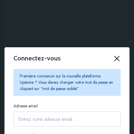
Connectez-vous
100 % EN LIGNE
Première connexion sur la nouvelle plateforme
Le crowdfunding
Upstone ? Vous devez changer votre mot de passe en
cliquant sur “mot de passe oublié”
immobilier à partir de
Adresse email
100 €
S'inscrire gratuitement