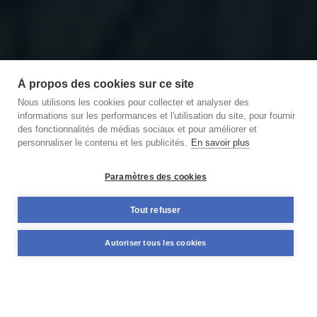
À propos des cookies sur ce site
Nous utilisons les cookies pour collecter et analyser des
informations sur les performances et l'utilisation du site, pour fournir
des fonctionnalités de médias sociaux et pour améliorer et
personnaliser le contenu et les publicités.
En savoir plus
Découvrir notre podcast
des Briques et des Brocs
Paramètres des cookies
11,59%
Tout refuser
+98 M€
TAUX MOYEN ANNUEL
NOMINAL DÉJÀ FINANCÉ
Autoriser tous les cookies
PONDÉRÉ*