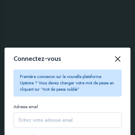
Connectez-vous
100 % EN LIGNE
Première connexion sur la nouvelle plateforme
Le crowdfunding
Upstone ? Vous devez changer votre mot de passe en
cliquant sur “mot de passe oublié”
immobilier à partir de
Adresse email
100 €
S'inscrire gratuitement