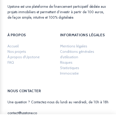
Upstone est une plateforme de financement participatif dédiée aux
projets immobiliers et permettant d’investir à partir de 100 euros,
de façon simple, intuitive et 100% digitalisée.
À PROPOS
INFORMATIONS LÉGALES
Accueil
Mentions légales
Opens in a new ta
Nos projets
Conditions générales
À propos d'Upstone
d'utilisation
Opens in a new tab.
FAQ
Risques
Opens in a new tab.
Statistiques
Opens in a new tab.
Immocratie
Opens in a new tab.
NOUS CONTACTER
Une question ? Contactez-nous du lundi au vendredi, de 10h à 18h
contact@upstone.co