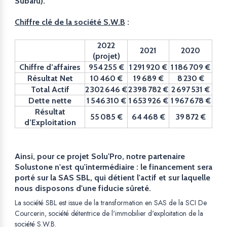
Subaru).
Chiffre clé de la société S.W.B
:
2022
2021
2020
(projet)
Chiffre d’affaires
954 255 €
1 291 920 €
1 186 709 €
Résultat Net
10 460 €
19 689 €
8 230 €
Total Actif
2 302 646 €
2 398 782 €
2 697 531 €
Dette nette
1 546 310 €
1 653 926 €
1 967 678 €
Résultat
55 085 €
64 468 €
39 872 €
d’Exploitation
Ainsi, pour ce projet Solu'Pro, notre partenaire
Solustone n'est qu'intermédiaire : le financement sera
porté sur la SAS SBL, qui détient l'actif et sur laquelle
nous disposons d'une fiducie sûreté.
La société SBL est issue de la transformation en SAS de la SCI De
Courcerin, société détentrice de l'immobilier d'exploitation de la
société S.W.B.