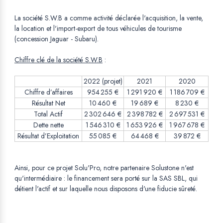
La société S.W.B a comme activité déclarée l'acquisition, la vente,
la location et l'import-export de tous véhicules de tourisme
(concession Jaguar - Subaru).
Chiffre clé de la société S.W.B
:
2022 (projet)
2021
2020
Chiffre d’affaires
954 255 €
1 291 920 €
1 186 709 €
Résultat Net
10 460 €
19 689 €
8 230 €
Total Actif
2 302 646 €
2 398 782 €
2 697 531 €
Dette nette
1 546 310 €
1 653 926 €
1 967 678 €
Résultat d’Exploitation
55 085 €
64 468 €
39 872 €
Ainsi, pour ce projet Solu'Pro, notre partenaire Solustone n'est
qu'intermédiaire : le financement sera porté sur la SAS SBL, qui
détient l'actif et sur laquelle nous disposons d'une fiducie sûreté.