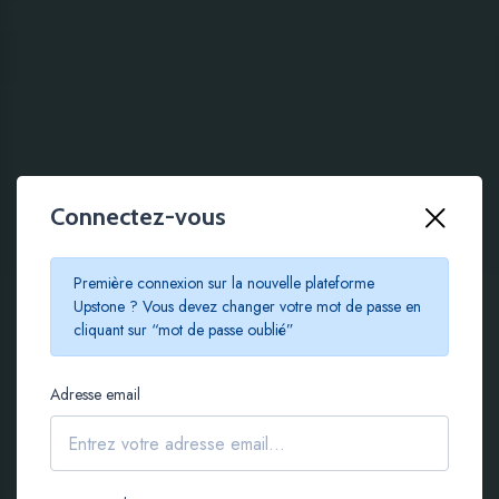
Connectez-vous
100 % EN LIGNE
Première connexion sur la nouvelle plateforme
Le crowdfunding
Upstone ? Vous devez changer votre mot de passe en
cliquant sur “mot de passe oublié”
immobilier à partir de
Adresse email
100 €
S'inscrire gratuitement