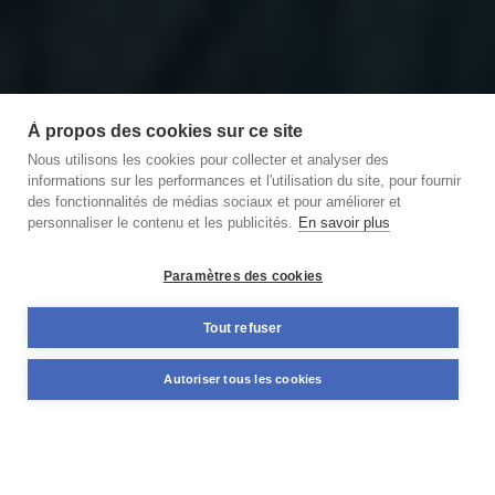
À propos des cookies sur ce site
Nous utilisons les cookies pour collecter et analyser des
informations sur les performances et l'utilisation du site, pour fournir
des fonctionnalités de médias sociaux et pour améliorer et
personnaliser le contenu et les publicités.
En savoir plus
Découvrir notre podcast
des Briques et des Brocs
Paramètres des cookies
11,59%
Tout refuser
+98 M€
TAUX MOYEN ANNUEL
NOMINAL DÉJÀ FINANCÉ
Autoriser tous les cookies
PONDÉRÉ*