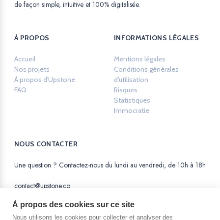
de façon simple, intuitive et 100% digitalisée.
À PROPOS
INFORMATIONS LÉGALES
Accueil
Mentions légales
Opens in a new ta
Nos projets
Conditions générales
À propos d'Upstone
d'utilisation
Opens in a new tab.
FAQ
Risques
Opens in a new tab.
Statistiques
Opens in a new tab.
Immocratie
Opens in a new tab.
NOUS CONTACTER
Une question ? Contactez-nous du lundi au vendredi, de 10h à 18h
contact@upstone.co
À propos des cookies sur ce site
Nous utilisons les cookies pour collecter et analyser des