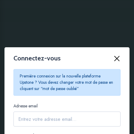
Connectez-vous
100 % EN LIGNE
Première connexion sur la nouvelle plateforme
Le crowdfunding
Upstone ? Vous devez changer votre mot de passe en
cliquant sur “mot de passe oublié”
immobilier à partir de
Adresse email
100 €
S'inscrire gratuitement