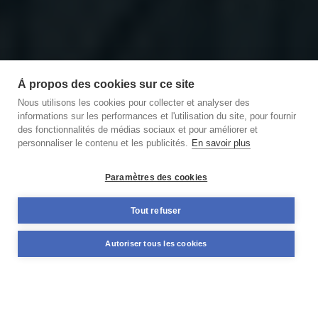
À propos des cookies sur ce site
Nous utilisons les cookies pour collecter et analyser des
informations sur les performances et l'utilisation du site, pour fournir
des fonctionnalités de médias sociaux et pour améliorer et
personnaliser le contenu et les publicités.
En savoir plus
Découvrir notre podcast
des Briques et des Brocs
Paramètres des cookies
11,59%
Tout refuser
+98 M€
TAUX MOYEN ANNUEL
NOMINAL DÉJÀ FINANCÉ
Autoriser tous les cookies
PONDÉRÉ*