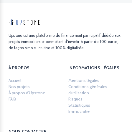
Upstone est une plateforme de financement participatif dédiée aux
projets immobiliers et permettant d’investir à partir de 100 euros,
de façon simple, intuitive et 100% digitalisée.
À PROPOS
INFORMATIONS LÉGALES
Accueil
Mentions légales
Opens in a new ta
Nos projets
Conditions générales
À propos d'Upstone
d'utilisation
Opens in a new tab.
FAQ
Risques
Opens in a new tab.
Statistiques
Opens in a new tab.
Immocratie
Opens in a new tab.
NOUS CONTACTER