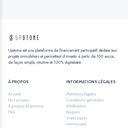
Upstone est une plateforme de financement participatif dédiée aux
projets immobiliers et permettant d’investir à partir de 100 euros,
de façon simple, intuitive et 100% digitalisée.
À PROPOS
INFORMATIONS LÉGALES
Accueil
Mentions légales
Opens in a new ta
Nos projets
Conditions générales
À propos d'Upstone
d'utilisation
Opens in a new tab.
FAQ
Risques
Opens in a new tab.
Statistiques
Opens in a new tab.
Immocratie
Opens in a new tab.