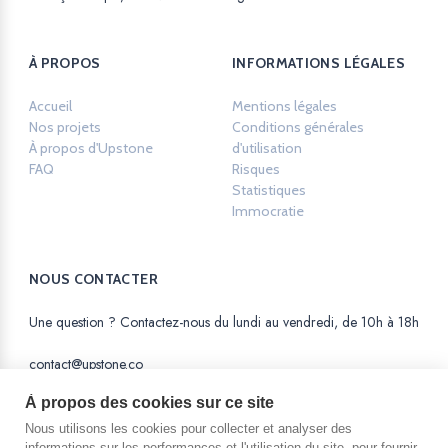
À PROPOS
INFORMATIONS LÉGALES
Accueil
Mentions légales
Opens in a new ta
Nos projets
Conditions générales
À propos d'Upstone
d'utilisation
Opens in a new tab.
FAQ
Risques
Opens in a new tab.
Statistiques
Opens in a new tab.
Immocratie
Opens in a new tab.
NOUS CONTACTER
Une question ? Contactez-nous du lundi au vendredi, de 10h à 18h
contact@upstone.co
À propos des cookies sur ce site
Nous utilisons les cookies pour collecter et analyser des
informations sur les performances et l'utilisation du site, pour fournir