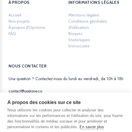
À PROPOS
INFORMATIONS LÉGALES
Accueil
Mentions légales
Opens in a new ta
Nos projets
Conditions générales
À propos d'Upstone
d'utilisation
Opens in a new tab.
FAQ
Risques
Opens in a new tab.
Statistiques
Opens in a new tab.
Immocratie
Opens in a new tab.
NOUS CONTACTER
Une question ? Contactez-nous du lundi au vendredi, de 10h à 18h
contact@upstone.co
À propos des cookies sur ce site
Nous utilisons les cookies pour collecter et analyser des
informations sur les performances et l'utilisation du site, pour fournir
des fonctionnalités de médias sociaux et pour améliorer et
La SAS AM Equity est une Société par Actions
personnaliser le contenu et les publicités.
En savoir plus
Simplifiée au capital de 56 123 euros,